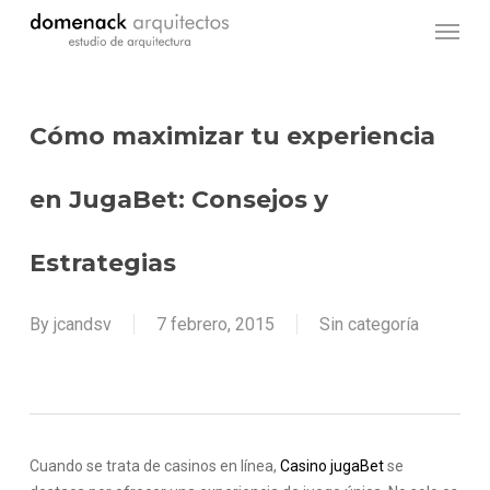
Skip
Menu
to
main
content
Cómo maximizar tu experiencia
en JugaBet: Consejos y
Estrategias
By
jcandsv
7 febrero, 2015
Sin categoría
Cuando se trata de casinos en línea,
Casino jugaBet
se