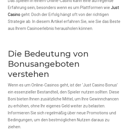
Das Spielen in einem Online-Casino kann eine aufregende
Erfahrung sein, besonders wenn es um Plattformen wie
Just
Casino
geht. Doch der Erfolg hängt oft von der richtigen
Strategie ab. In diesem Artikel erfahren Sie, wie Sie das Beste
aus Ihrem Casinoerlebnis herausholen können.
Die Bedeutung von
Bonusangeboten
verstehen
Wenn es um Online-Casinos geht, ist der ‘Just Casino Bonus’
ein essenzieller Bestandteil, den Spieler nutzen sollten. Diese
Boni bieten Ihnen zusätzliche Mittel, um Ihre Gewinnchancen
zu erhöhen, ohne Ihr eigenes Geld weiter zu belasten.
Informieren Sie sich regelmäßig über neue Promotions und
Bedingungen, um den bestmöglichen Nutzen daraus zu
ziehen.