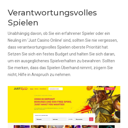
Verantwortungsvolles
Spielen
Unabhängig davon, ob Sie ein erfahrener Spieler oder ein
Neuling im ‘Just Casino Online’ sind, sollten Sie nie vergessen,
dass verantwortungsvolles Spielen oberste Priorität hat.
Setzen Sie sich ein festes Budget und halten Sie sich daran,
um ein ausgeglichenes Spielverhalten zu bewahren. Sollten
Sie merken, dass das Spielen Überhand nimmt, zögern Sie
nicht, Hilfe in Anspruch zu nehmen.