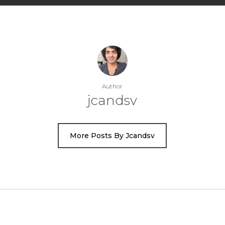
Author
jcandsv
More Posts By Jcandsv